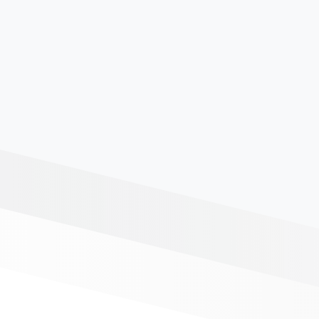
من باشگاه رفتم مربی
کلاس
بی‌اهمیت بود و همش
عاالی
حرکات تکراری میداد و من
تعداد
نه کاهش وزن داشتم نه
بصور
سایز، ولی با الهه وقتی
باهم
ورزش رو شروع کردیم من
حس خ
و همسرم تو سه ماه تغییر
شرای
رو احساس کردیم هم وزنی
خودت
هم سایزی. واقعا الهه شده
میکن
نجاتگر زندگیمون
آمد 
تابس
@nasrin.darabi68
بیرو
@mah_mooodi