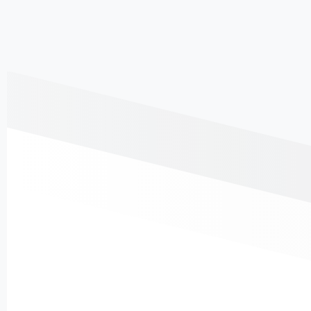
ا خیلی عالی هستن. من
من خودم شش ماهه با الهه
 نتیجه گرفتم. اینکه
جون تمرین میکنم. هیچ
 بالایی از شاگردها
فرقی با باشگاه نداره البته
ت آنلاین و همزمان
همه چیز به همت خودتم
 تمرین میکنن خیلی
برمیگرده، تازه من خودم
وبیه. توی خونه با هر
شاغلم با آفلاین تمرین میکنم
طی که خودت برای
روزایی که با آنلاین تمرین
 فراهم میکنی تمرین
میکنم اصلا خیلی حس و
ی. نه مشکل رفت و
حالش بهتره، خلاصه که
داری نه توی گرمای
روتین سلامتیت رو به ورزش
تون و سرمای زمستون
با الهه جون بسپار
ن میری
@ghazalebakhshi